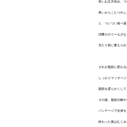
長いお正月休み、つ
寒
いからこたつやふ
と、ついつい食べ過
消費カロリーも少な
当たり前に蓄えられ
それが脂肪に変わる
しっかりマッサージ
脂肪を柔らかくして
その後、脂肪分解や
バンテージで全身を
終わった後はむくみ