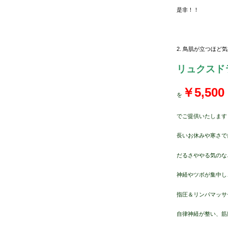
是非！！
2. 鳥肌が立つほ
リュクスド
￥5,500
を
でご提供いたします
長いお休みや寒さで
だるさややる気のな
神経やツボが集中し
指圧＆リンパマッサ
自律神経が整い、筋