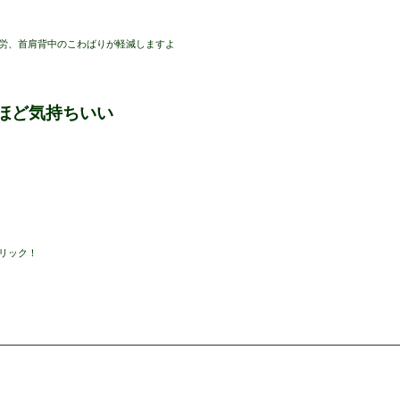
労、首肩背中のこわばりが軽減しますよ
ほど気持ちいい
リック！