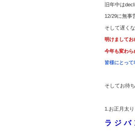
旧年中はdec
12/29に
そして遅く
明けましてお
今年も変わら
皆様にとって
そしてお待
1.お正月太り
ラ ジ バ