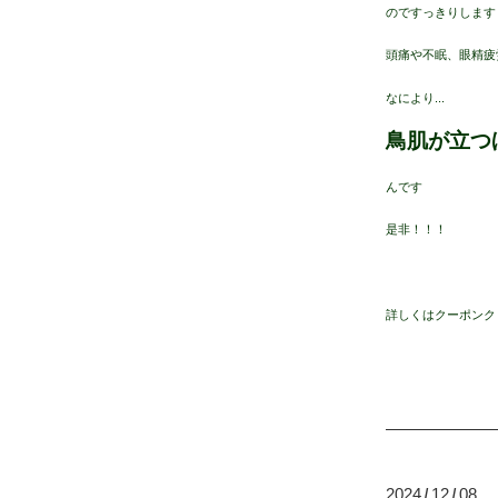
のですっきりします
頭痛や不眠、眼精疲
なにより...
鳥肌が立つ
んです
是非！！！
詳しくはクーポンク
2024
12
08
/
/