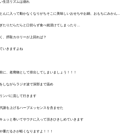
い生活リズムは崩れ
とんに入って動かなくなりがち
そこに美味しいおせちやお鍋、おもちにみかん...
ぎたりだらだらと口切らず食べ就浸けてしまったり…
く、摂取カロリーが上回れば？
ていきますよね
前に、老廃物として排出してしまいましょう！！！
をしながら
ラジオ波で深部まで温め
リンパに流して行きます
代謝を上げるハーブエッセンスを含ませた
キュッと巻いてサウナに入って頂き
ひきしめていきます
や重だるさが軽くなりますよ！！！