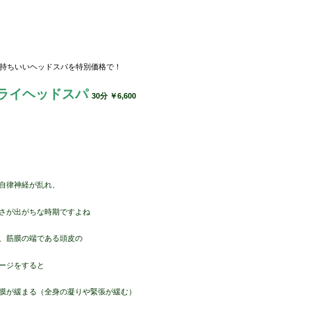
ど気持ちいいヘッドスパを特別価格で！
ライヘッドスパ
30分 ￥6,600
自律神経が乱れ、
さが出がちな時期ですよね
、筋膜の端である頭皮の
ージをすると
膜が緩まる（全身の凝りや緊張が緩む）