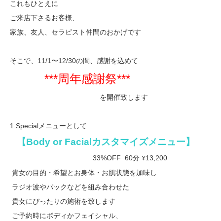
これもひとえに
ご来店下さるお客様、
家族、友人、セラピスト仲間のおかげです
そこで、
11/1
〜
12/30
の間、感謝を込めて
***
周年感謝祭
***
を開催致します
1.Special
メニューとして
【
Body or Facial
カスタマイズメニュー】
33%OFF
60
分
13,200
¥
貴女の目的・希望とお身体・お肌状態を加味し
ラジオ波やパックなどを組み合わせた
貴女にぴったりの施術を致します
ご予約時にボディかフェイシャル、