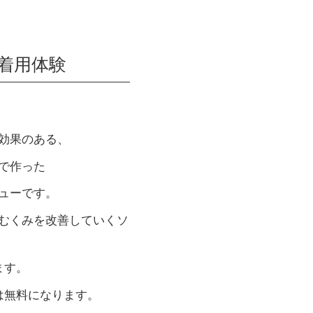
着用体験
効果のある、
で作った
ューです。
むくみを改善していくソ
ます。
は無料になります。