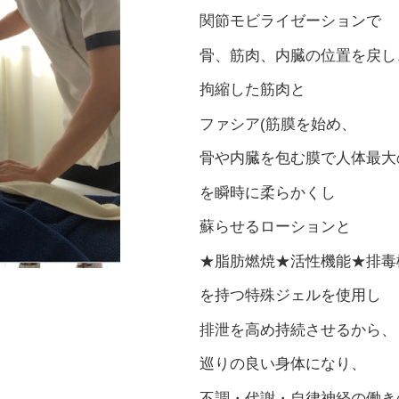
関節モビライゼーションで
骨、筋肉、内臓の位置を戻し
拘縮した筋肉と
ファシア(筋膜を始め、
骨や内臓を包む膜で人体最大
を瞬時に柔らかくし
蘇らせるローションと
★脂肪燃焼★活性機能★排毒
を持つ特殊ジェルを使用し
排泄を高め持続させるから、
巡りの良い身体になり、
不調・代謝・自律神経の働き