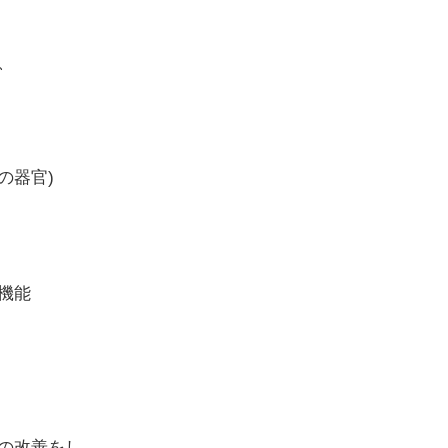
、
の器官)
機能
の改善をし