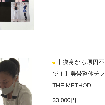
【 痩身から原因
で！】美骨整体チ
THE METHOD
33,000円