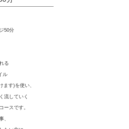
ジ50分
れる
イル
けます)を使い、
く流していく
コースです。
事、